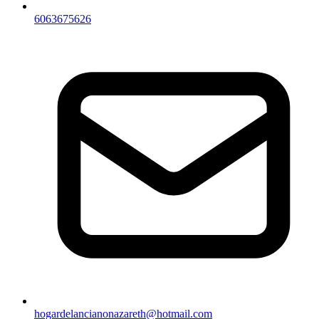
6063675626
hogardelancianonazareth@hotmail.com